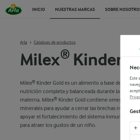
INICIO
NUESTRAS MARCAS
SOBRE NOSOTRO
Arla
Catalogo de productos
Milex® Kinder G
Nec
Este 
Milex® Kinder Gold es un alimento a base de leche 
naveg
acept
nutrición completa y balanceada durante la transición
Priva
materna. Milex® Kinder Gold contiene omega 3 & 6, p
minerales para ayudar a cerrar las brechas nutriciona
Gest
apoyar el fortalecimiento del sistema inmune. Tiene 
para atraer los gustos de un niño.