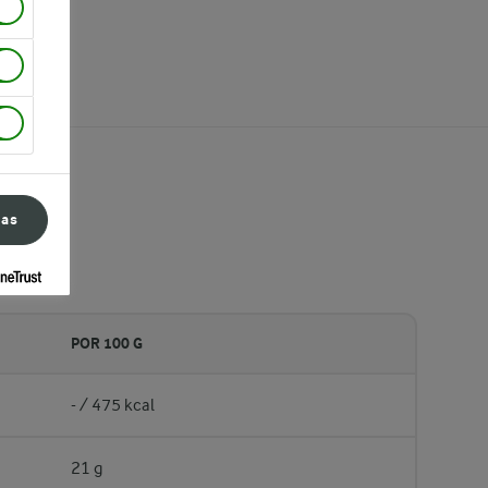
ias
POR 100 G
- / 475 kcal
21 g