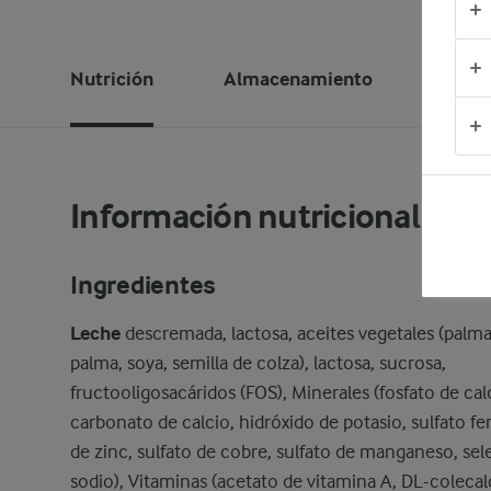
Nutrición
Almacenamiento
Infor
Información nutricional
Ingredientes
Leche
descremada, lactosa, aceites vegetales (palm
palma, soya, semilla de colza), lactosa, sucrosa,
fructooligosacáridos (FOS), Minerales (fosfato de calc
carbonato de calcio, hidróxido de potasio, sulfato fer
de zinc, sulfato de cobre, sulfato de manganeso, sel
sodio), Vitaminas (acetato de vitamina A, DL-colecalc