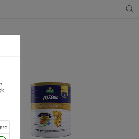
ón
le
pre