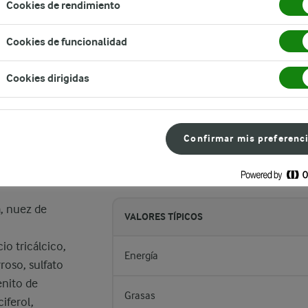
Cookies de rendimiento
Cookies de funcionalidad
mación Adicional
Cookies dirigidas
Confirmar mis preferenc
Valores nutricionales
a, nuez de
VALORES TÍPICOS
io tricálcico,
Energía
roso, sulfato
enito de
Grasas
iferol,