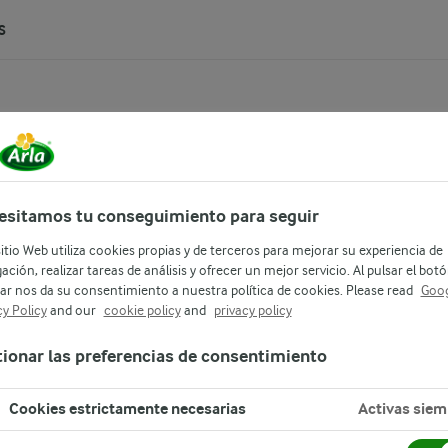
S
old 360g
esitamos tu conseguimiento para seguir
sitio Web utiliza cookies propias y de terceros para mejorar su experiencia de
para niños en crecimiento que apoya una
ación, realizar tareas de análisis y ofrecer un mejor servicio. Al pulsar el bot
ar nos da su consentimiento a nuestra política de cookies. Please read
Goog
 de la fórmula infantil o la leche
cy Policy
and our
cookie policy
and
privacy policy
rebiótico y probióticos, vitaminas y
les en la dieta de los niños pequeños y
ionar las preferencias de consentimiento
un delicioso sabor a vainilla" diseñado
Cookies estrictamente necesarias
Activas siem