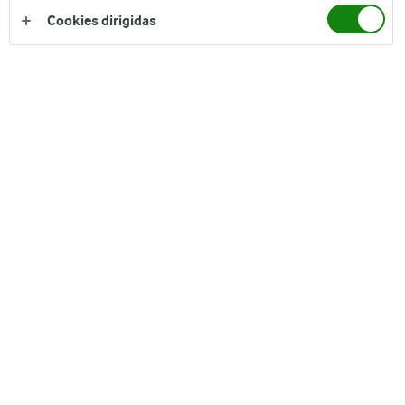
Cookies dirigidas
Sabor cremoso natural. Enriquecida con Vitamina A y D.
Excelente para el café y el té, para cocinar, hornear y para
preparar yogures y postres.
Nutrición
Almacenamiento
Información Adicional